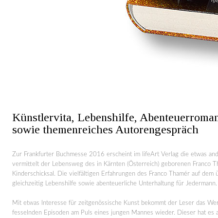
Künstlervita, Lebenshilfe, Abenteuerroman
sowie themenreiches Autorengespräch
Zur Frankfurter Buchmesse 2016 erscheint im lifeArt Verlag die etwas an
vermittelt der Lebensweg des in Kärnten (Österreich) geborenen Franco Th
Kinderschicksal. Die vielfältigen Erfahrungen des Franco Thamér auf dem 
gleichzeitig Lebenshilfe sowie abenteuerliche Unterhaltung für Jedermann
Mit etwas Interesse für zeitgenössische Kunst bekommt der Leser das Werd
fesselnden Episoden am Puls eines jungen Mannes wieder. Dieser hat es au