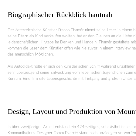
Biographischer Rückblick hautnah
Der österreichische Künstler Franco Thamér nimmt seine Leser in einem b
seine Eltern als Kind verkaufen wollten, hat er den Glauben an die Liebe
leidenschaftlichen Hingabe im Denken und Handeln. Thamér gestaltete mit 
kommen die Leser dem Künstler offen wie nie zuvor in einem Interview nah
des menschlich Möglichen.
Als Autodidakt holte er sich den künstlerischen Schliff während unzähliger 
sehr überzeugend seine Entwicklung vom rebellischen Jugendlichen zum er
Kurzum: Eine filmreife Lebensgeschichte mit Tiefgang und großem Unterha
Design, Layout und Produktion von Mount
In über zweijähriger Arbeit entstand ein 424-seitiges, sehr ästhetisch
Kommunikations-Designer Tomm Everett stand nach unzähligen verworfene