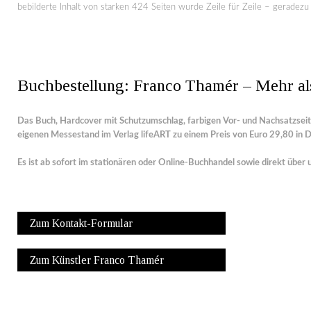
bebilderte Inhalt von starken 424 Seiten wurde Zeile für Zeile – geradezu 
Buchbestellung: Franco Thamér – Mehr al
Das Buch, Hardcover mit Schutzumschlag, farbigen Vor- und Nachsatzseit
eigenen Messestand im Verlag lifeART zu einem Preis von Euro 29,80 in
Es ist ab sofort im stationären oder Online-Buchhandel sowie direkt über 
Zum Kontakt-Formular
Zum Künstler Franco Thamér