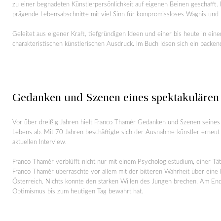
zu einer begnadeten Künstlerpersönlichkeit auf eigenen Beinen geschafft. 
prägende Lebensabschnitte mit viel Sinn für kompromissloses Wagnis und
Geleitet aus eigener Kraft, tiefgründigen Ideen und einer bis heute in ei
charakteristischen künstlerischen Ausdruck. Im Buch lösen sich ein packe
Gedanken und Szenen eines spektakuläre
Vor über dreißig Jahren hielt Franco Thamér Gedanken und Szenen seines 
Lebens ab. Mit 70 Jahren beschäftigte sich der Ausnahme-künstler erneut
aktuellen Interview.
Franco Thamér verblüfft nicht nur mit einem Psychologiestudium, einer Tä
Franco Thamér überraschte vor allem mit der bitteren Wahrheit über eine 
Österreich. Nichts konnte den starken Willen des Jungen brechen. Am Ende
Optimismus bis zum heutigen Tag bewahrt hat.